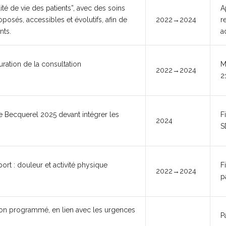
ité de vie des patients”, avec des soins
A
posés, accessibles et évolutifs, afin de
2022→2024
r
nts.
a
turation de la consultation
M
2022→2024
2
ue Becquerel 2025 devant intégrer les
F
2024
S
port : douleur et activité physique
F
2022→2024
p
non programmé, en lien avec les urgences
P