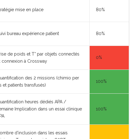
tratégie mise en place
80%
uivi bureau expérience patient
80%
rise de poids et T° par objets connectés
0%
t connexion à Crossway
uantification des 2 missions (chimio per
100%
s et patients transfusés)
uantification heures dédiés APA /
emaine Implication dans un essai clinique
100%
PA
ombre d'inclusion dans les essais