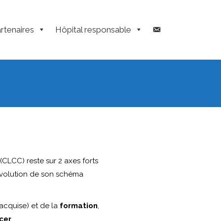
rtenaires
Hôpital responsable
LCC) reste sur 2 axes forts
évolution de son schéma
 acquise) et de la
formation
,
cer
.