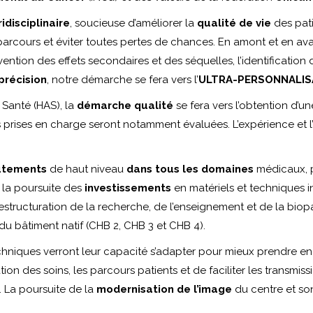
idisciplinaire
, soucieuse d’améliorer la
qualité de vie
des pat
 parcours et éviter toutes pertes de chances. En amont et en ava
évention des effets secondaires et des séquelles, l’identification
précision
, notre démarche se fera vers l’
ULTRA-PERSONNALIS
 Santé (HAS), la
démarche qualité
se fera vers l’obtention d’u
des prises en charge seront notamment évaluées. L’expérience et l’
utements
de haut niveau
dans tous les domaines
médicaux, p
 à la poursuite des
investissements
en matériels et techniques in
structuration de la recherche, de l’enseignement et de la biop
du bâtiment natif (CHB 2, CHB 3 et CHB 4).
chniques verront leur capacité s’adapter pour mieux prendre en
ation des soins, les parcours patients et de faciliter les transmis
. La poursuite de la
modernisation de l’image
du centre et son