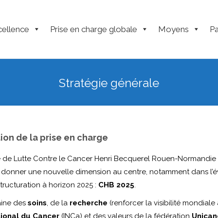
cellence
Prise en charge globale
Moyens
Pa
Stratégie générale
tion de la prise en charge
de Lutte Contre le Cancer Henri Becquerel Rouen-Normandie (C
e donner une nouvelle dimension au centre, notamment dans l’
tructuration à horizon 2025 :
CHB 2025
.
ine des
soins
, de la
recherche
(renforcer la visibilité mondiale
tional du Cancer
(INCa) et des valeurs de la fédération
Unican