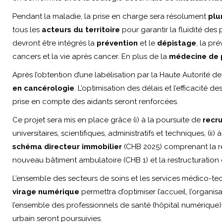
Pendant la maladie, la prise en charge sera résolument
plur
tous les
acteurs du territoire
pour garantir la fluidité des
devront être intégrés la
prévention
et le
dépistage
, la pr
cancers et la vie après cancer. En plus de la
médecine de 
Après l’obtention d’une labélisation par la Haute Autorité de
en cancérologie
. L’optimisation des délais et l’efficacité 
prise en compte des aidants seront renforcées.
Ce projet sera mis en place grâce (i) à la poursuite de
recr
universitaires, scientifiques, administratifs et techniques, (ii)
schéma directeur immobilier
(CHB 2025) comprenant la re
nouveau bâtiment ambulatoire (CHB 1) et la restructuration 
L’ensemble des secteurs de soins et les services médico-te
virage numérique
permettra d’optimiser l’accueil, l’organis
l’ensemble des professionnels de santé (hôpital numérique)
urbain seront poursuivies.