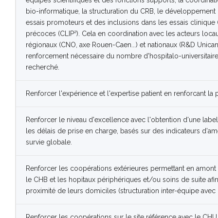
équipes scientifiques et des fonctions supports, la coordina
bio-informatique, la structuration du CRB, le développement d
essais promoteurs et des inclusions dans les essais clinique 
précoces (CLIP²). Cela en coordination avec les acteurs locaux 
régionaux (CNO, axe Rouen-Caen...) et nationaux (R&D Unicanc
renforcement nécessaire du nombre d'hospitalo-universitaire
recherché.
Renforcer l'expérience et l'expertise patient en renforcant la
Renforcer le niveau d'excellence avec l'obtention d'une lab
les délais de prise en charge, basés sur des indicateurs d'amé
survie globale.
Renforcer les coopérations extérieures permettant en amont et
le CHB et les hopitaux périphériques et/ou soins de suite af
proximité de leurs domiciles (structuration inter-équipe avec
Renforcer les coopérations sur le site référence avec le CH