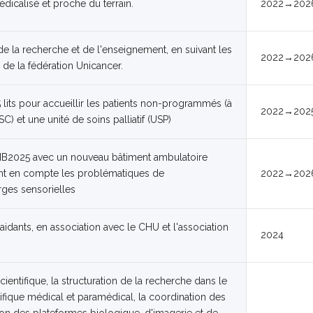
dicalisé et proche du terrain.
2022→202
de la recherche et de l'enseignement, en suivant les
2022→202
 de la fédération Unicancer.
lits pour accueillir les patients non-programmés (à
2022→202
C) et une unité de soins palliatif (USP)
HB2025 avec un nouveau bâtiment ambulatoire
nnant en compte les problématiques de
2022→202
rges sensorielles
aidants, en association avec le CHU et l'association
2024
ientifique, la structuration de la recherche dans le
fique médical et paramédical, la coordination des